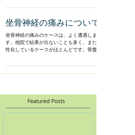
で、オステオパシーではこの動きの制限部位
を、施術の対象とします。 #text
坐骨神経の痛みについて
坐骨神経の痛みのケースは、よく遭遇しま
す。他院で結果が出ないことも多く、また慢
性化しているケースがほとんどです。骨盤
部、腰椎部、大腿骨、脛骨、足部、頭蓋、頚
椎部などに骨内弾性障害があります。安定し
て痛みが改善されるまで、複数回のオステオ
パシー施術が必要です。 #text
Featured Posts